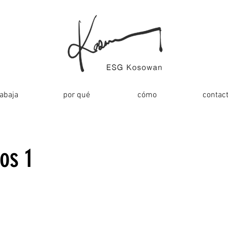
rabaja
por qué
cómo
contac
os 1